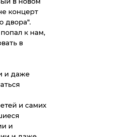
ый в новом
не концерт
 двора".
 попал к нам,
вать в
и и даже
аться
етей и самих
шиеся
ии и
ии и даже