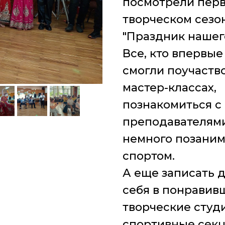
посмотрели перв
творческом сезо
"Праздник нашего
Все, кто впервые
смогли поучаство
мастер-классах,
познакомиться с
преподавателям
немного позаним
спортом.
А еще записать д
себя в понравив
творческие студ
спортивные секц